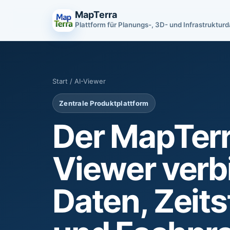
MapTerra
Plattform für Planungs-, 3D- und Infrastruktur
Start
/ AI-Viewer
Zentrale Produktplattform
Der MapTerr
Viewer verb
Daten, Zeit