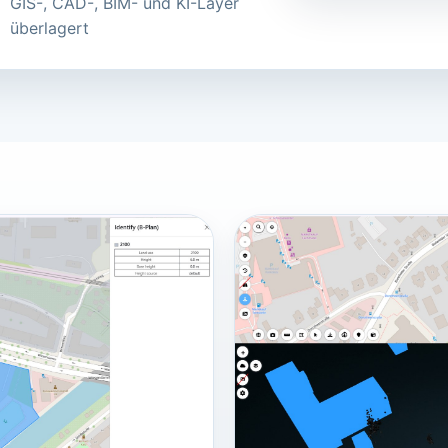
GIS-, CAD-, BIM- und KI-Layer
überlagert