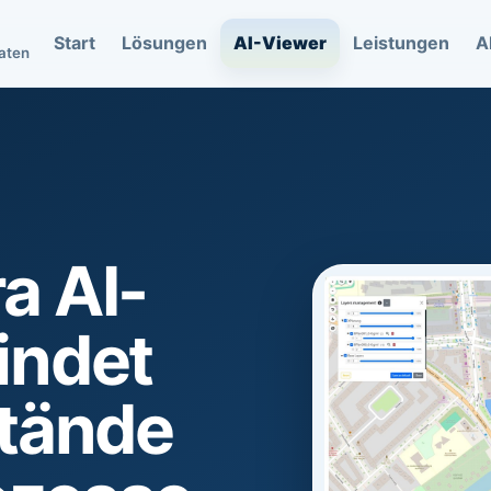
Start
Lösungen
AI-Viewer
Leistungen
A
daten
a AI-
indet
stände