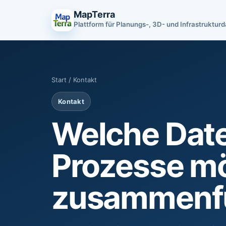
MapTerra
Plattform für Planungs-, 3D- und Infrastruktur
Start
/ Kontakt
Kontakt
Welche Dat
Prozesse mö
zusammenf