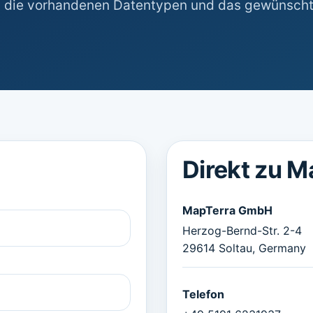
et, die vorhandenen Datentypen und das gewünsch
Direkt zu M
MapTerra GmbH
Herzog-Bernd-Str. 2-4
29614 Soltau, Germany
Telefon