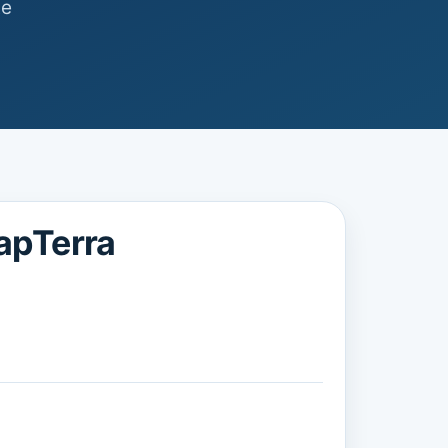
te
apTerra