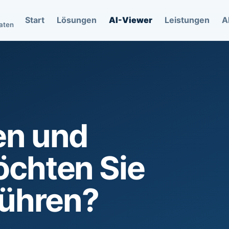
Start
Lösungen
AI-Viewer
Leistungen
A
daten
en und
chten Sie
ühren?